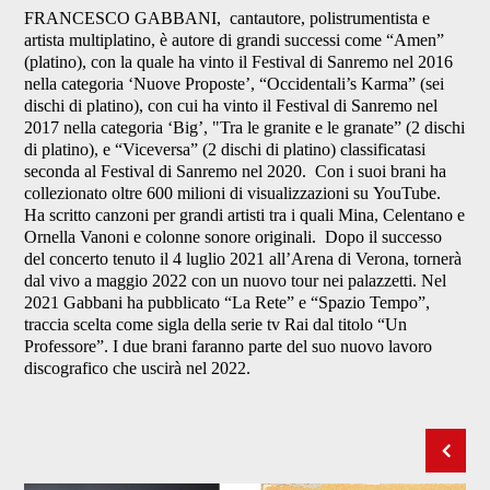
FRANCESCO GABBANI, cantautore, polistrumentista e
artista multiplatino, è autore di grandi successi come “Amen”
(platino), con la quale ha vinto il Festival di Sanremo nel 2016
nella categoria ‘Nuove Proposte’, “Occidentali’s Karma” (sei
dischi di platino), con cui ha vinto il Festival di Sanremo nel
2017 nella categoria ‘Big’, "Tra le granite e le granate” (2 dischi
di platino), e “Viceversa” (2 dischi di platino) classificatasi
seconda al Festival di Sanremo nel 2020. Con i suoi brani ha
collezionato oltre 600 milioni di visualizzazioni su YouTube.
Ha scritto canzoni per grandi artisti tra i quali Mina, Celentano e
Ornella Vanoni e colonne sonore originali. Dopo il successo
del concerto tenuto il 4 luglio 2021 all’Arena di Verona, tornerà
dal vivo a maggio 2022 con un nuovo tour nei palazzetti. Nel
2021 Gabbani ha pubblicato “La Rete” e
“Spazio Tempo”
,
traccia scelta come sigla della serie tv Rai dal titolo
“Un
Professore”. I due brani
faranno parte del suo nuovo lavoro
discografico che uscirà
nel
2022.