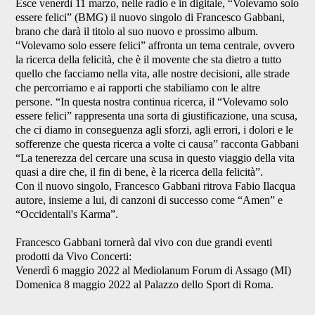
Esce venerdì 11 marzo, nelle radio e in digitale,
“Volevamo solo
essere felici”
(BMG) il nuovo singolo di
Francesco Gabbani
,
brano che darà il titolo al suo nuovo e prossimo album.
“
Volevamo solo essere felici”
affronta un tema centrale, ovvero
la ricerca della felicità, che è
il movente che sta dietro a tutto
quello che facciamo nella vita, alle nostre decisioni, alle strade
che percorriamo e ai rapporti che stabiliamo con le altre
persone. “
In questa nostra continua ricerca, il “Volevamo solo
essere felici” rappresenta una sorta di giustificazione, una scusa,
che ci diamo in conseguenza agli sforzi, agli errori, i dolori e le
sofferenze che questa ricerca a volte ci causa
” racconta Gabbani
“
La tenerezza del cercare una scusa in questo viaggio della vita
quasi a dire che, il fin di bene, è la ricerca della felicità
”.
Con il nuovo singolo,
Francesco
Gabbani
ritrova Fabio Ilacqua
autore, insieme a lui, di canzoni di successo come “Amen” e
“Occidentali's Karma”.
Francesco Gabbani tornerà dal vivo con due grandi eventi
prodotti da Vivo Concerti:
Venerdì 6 maggio 2022 al Mediolanum
Forum di Assago
(MI)
Domenica 8 maggio 2022 al
Palazzo dello Sport
di Roma.