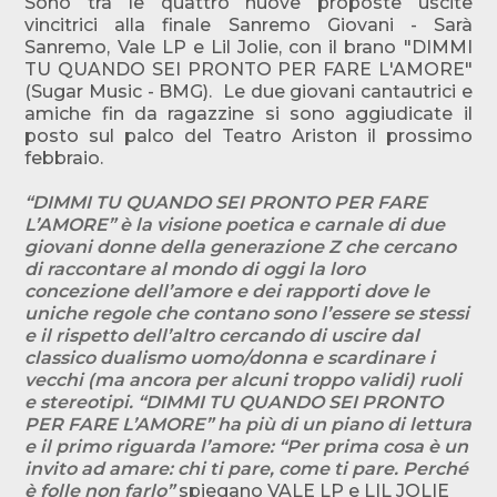
Sono tra le quattro nuove proposte uscite
vincitrici alla finale Sanremo Giovani - Sarà
Sanremo, Vale LP e Lil Jolie, con il brano "DIMMI
TU QUANDO SEI PRONTO PER FARE L'AMORE"
(Sugar Music - BMG). Le due giovani cantautrici e
amiche fin da ragazzine si sono aggiudicate il
posto sul palco del Teatro Ariston il prossimo
febbraio.
“DIMMI TU QUANDO SEI PRONTO PER FARE
L’AMORE” è la visione poetica e carnale di due
giovani donne
della generazione Z che cercano
di raccontare al mondo di oggi la loro
concezione dell’amore e dei rapporti
dove le
uniche regole che contano sono l’essere se stessi
e il rispetto dell’altro cercando di uscire dal
classico
dualismo uomo/donna e scardinare i
vecchi (ma ancora per alcuni troppo validi) ruoli
e stereotipi.
“DIMMI TU QUANDO SEI PRONTO
PER FARE L’AMORE” ha più di un piano di lettura
e il primo riguarda
l’amore: “Per prima cosa è un
invito ad amare: chi ti pare, come ti pare. Perché
è folle non farlo”
spiegano VALE LP e LIL JOLIE