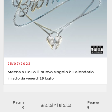
25/07/2022
Mecna & CoCo, il nuovo singolo è Calendario
In radio da venerdì 29 luglio
Pagina
Pagina
4
|
5
|
6
|
7
|
8
|
9
|
10
6
8