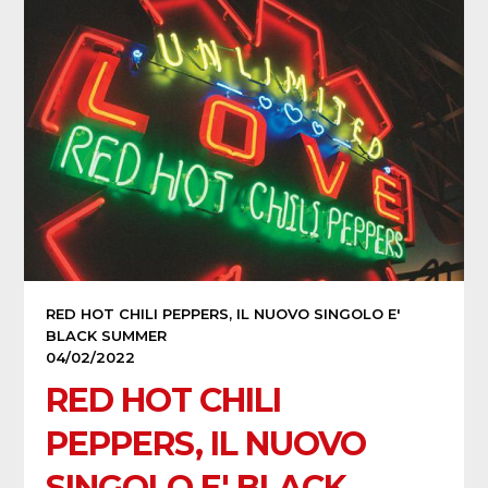
RED HOT CHILI PEPPERS, IL NUOVO SINGOLO E'
BLACK SUMMER
04/02/2022
RED HOT CHILI
PEPPERS, IL NUOVO
SINGOLO E' BLACK