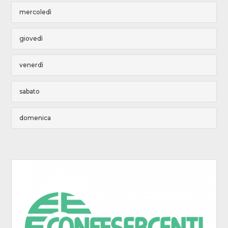
mercoledì
giovedì
venerdì
sabato
domenica